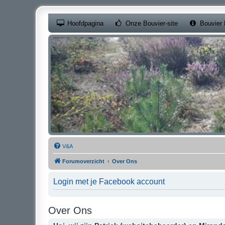
(Opens a new ta
Hoofdpagina
Onze Bouvier-site
Bouvier 
V&A
Forumoverzicht
Over Ons
Login met je Facebook account
Over Ons