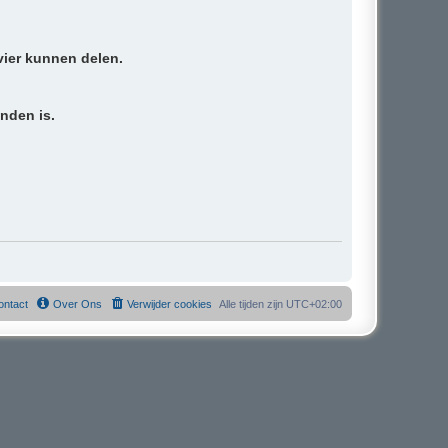
vier kunnen delen.
inden is.
ontact
Over Ons
Verwijder cookies
Alle tijden zijn
UTC+02:00