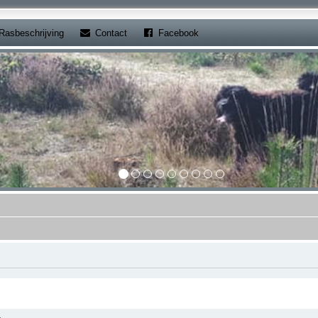
b)
(Opens a new tab)
(Opens a new tab)
Rasbeschrijving
Contact
Facebook