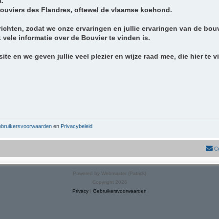
a.
Bouviers des Flandres, oftewel de vlaamse koehond.
chten, zodat we onze ervaringen en jullie ervaringen van de bou
ele informatie over de Bouvier te vinden is.
te en we geven jullie veel plezier en wijze raad mee, die hier te v
bruikersvoorwaarden
en
Privacybeleid
C
Powered by Webmaster (Patrick)
Copyright 2026
Privacy
|
Gebruikersvoorwaarden