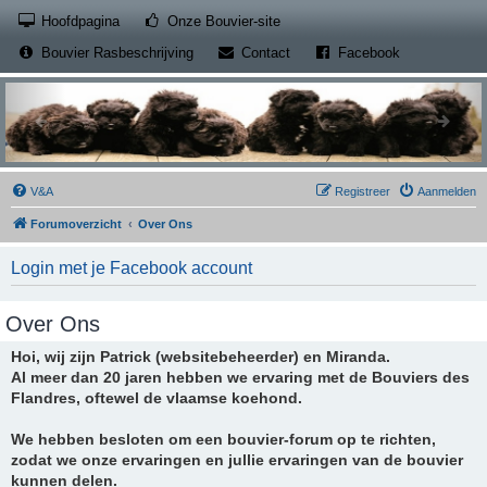
(Opens a new tab)
Hoofdpagina
Onze Bouvier-site
(Opens a new tab)
(Opens a new
Bouvier Rasbeschrijving
Contact
Facebook
V&A
Registreer
Aanmelden
Forumoverzicht
Over Ons
Login met je Facebook account
Over Ons
Hoi, wij zijn Patrick (websitebeheerder) en Miranda.
Al meer dan 20 jaren hebben we ervaring met de Bouviers des
Flandres, oftewel de vlaamse koehond.
We hebben besloten om een bouvier-forum op te richten,
zodat we onze ervaringen en jullie ervaringen van de bouvier
kunnen delen.