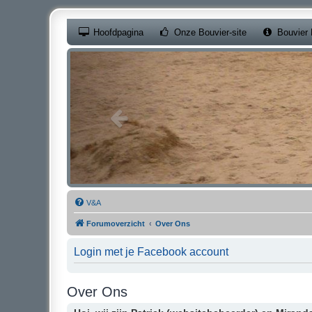
(Opens a new ta
Hoofdpagina
Onze Bouvier-site
Bouvier 
V&A
Forumoverzicht
Over Ons
Login met je Facebook account
Over Ons