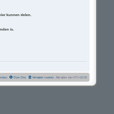
vier kunnen delen.
inden is.
ontact
Over Ons
Verwijder cookies
Alle tijden zijn
UTC+02:00