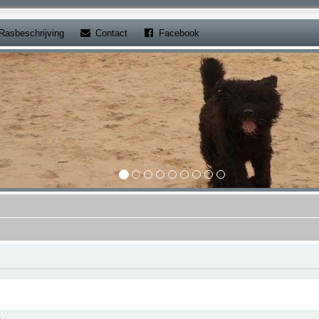
b)
(Opens a new tab)
(Opens a new tab)
Rasbeschrijving
Contact
Facebook