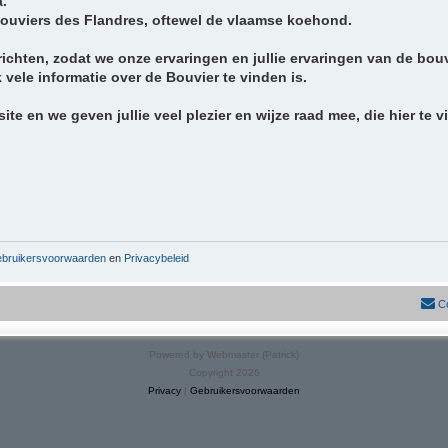
a.
Bouviers des Flandres, oftewel de vlaamse koehond.
chten, zodat we onze ervaringen en jullie ervaringen van de bou
ele informatie over de Bouvier te vinden is.
te en we geven jullie veel plezier en wijze raad mee, die hier te v
bruikersvoorwaarden
en
Privacybeleid
C
Powered by Webmaster (Patrick)
Copyright 2026
Privacy
|
Gebruikersvoorwaarden