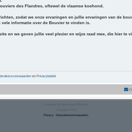
a.
Bouviers des Flandres, oftewel de vlaamse koehond.
chten, zodat we onze ervaringen en jullie ervaringen van de bou
ele informatie over de Bouvier te vinden is.
te en we geven jullie veel plezier en wijze raad mee, die hier te v
bruikersvoorwaarden
en
Privacybeleid
C
Powered by Webmaster (Patrick)
Copyright 2026
Privacy
|
Gebruikersvoorwaarden