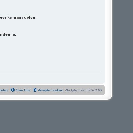
vier kunnen delen.
inden is.
ontact
Over Ons
Verwijder cookies
Alle tijden zijn
UTC+02:00