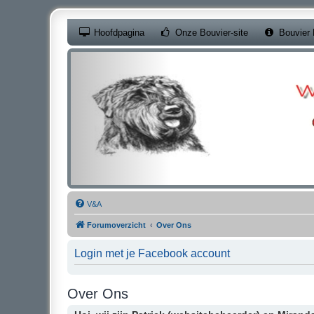
(Opens a new ta
Hoofdpagina
Onze Bouvier-site
Bouvier 
V&A
Forumoverzicht
Over Ons
Login met je Facebook account
Over Ons