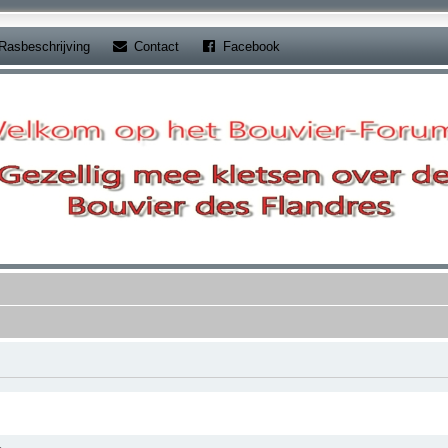
b)
(Opens a new tab)
(Opens a new tab)
Rasbeschrijving
Contact
Facebook