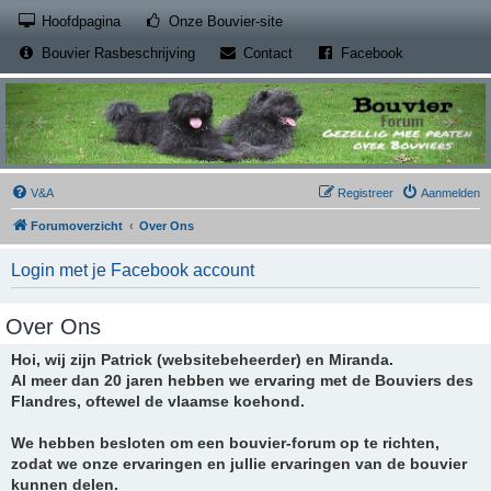
(Opens a new tab)
Hoofdpagina
Onze Bouvier-site
(Opens a new tab)
(Opens a new
Bouvier Rasbeschrijving
Contact
Facebook
V&A
Registreer
Aanmelden
Forumoverzicht
Over Ons
Login met je Facebook account
Over Ons
Hoi, wij zijn Patrick (websitebeheerder) en Miranda.
Al meer dan 20 jaren hebben we ervaring met de Bouviers des
Flandres, oftewel de vlaamse koehond.
We hebben besloten om een bouvier-forum op te richten,
zodat we onze ervaringen en jullie ervaringen van de bouvier
kunnen delen.