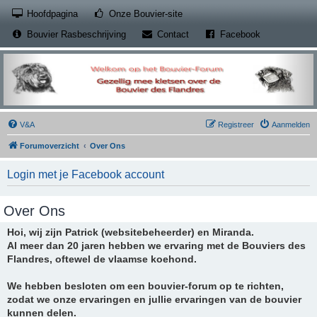
(Opens a new tab)
Hoofdpagina
Onze Bouvier-site
(Opens a new tab)
(Opens a new
Bouvier Rasbeschrijving
Contact
Facebook
V&A
Registreer
Aanmelden
Forumoverzicht
Over Ons
Login met je Facebook account
Over Ons
Hoi, wij zijn Patrick (websitebeheerder) en Miranda.
Al meer dan 20 jaren hebben we ervaring met de Bouviers des
Flandres, oftewel de vlaamse koehond.
We hebben besloten om een bouvier-forum op te richten,
zodat we onze ervaringen en jullie ervaringen van de bouvier
kunnen delen.